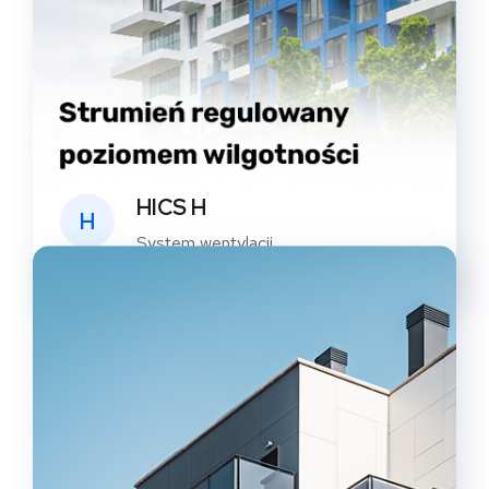
HICS H
H
System wentylacji
mieszkaniowej