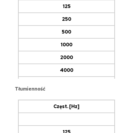
8,9
125
11,6
250
11,7
500
1000
2000
4000
8000
Tłumienność
LwA [dB(A)]
Częst. [Hz]
10,6
12,9
125