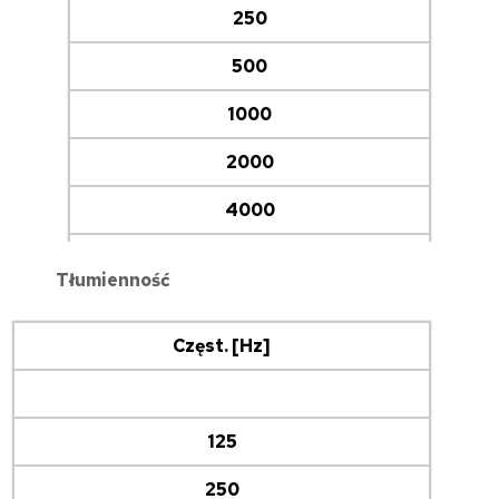
250
500
1000
2000
4000
8000
Tłumienność
LwA [dB(A)]
Częst. [Hz]
10,6
12,9
125
12,5
250