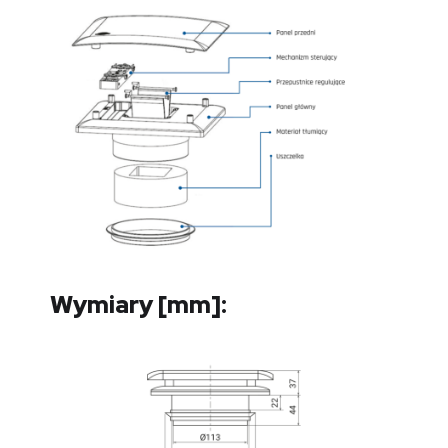
10,9
12,0
7,6
7,4
9,2
Otwarcie min
Wymiary [mm]:
6,3
8,7
13,5