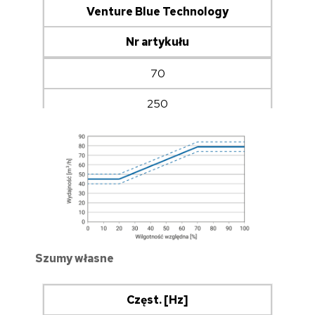
Venture Blue Technology
12,0
Nr artykułu
7,6
7,4
70
9,2
250
TAK
19550006
Otwarcie min
6,3
8,7
13,5
Szumy własne
13,5
Częst. [Hz]