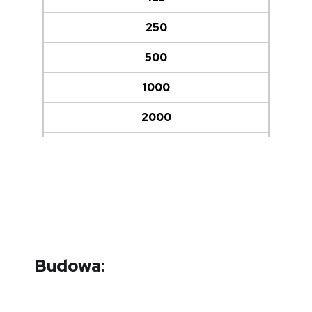
12,5
250
14,4
500
13,4
1000
16,5
2000
17,6
4000
8000
D [dB]
Otwarcie max
Budowa:
3,6
5,6