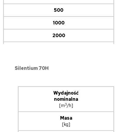
14,4
500
13,4
1000
16,5
2000
17,6
4000
8000
Silentium 70H
D [dB]
Otwarcie max
Wydajność
nominalna
3,6
3
[m
/h]
5,6
Masa
[kg]
10,9