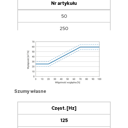
Nr artykułu
50
250
TAK
19550005
Szumy własne
Częst. [Hz]
125